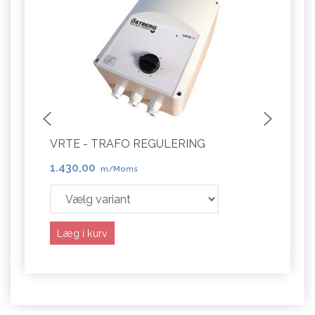
VRTE - TRAFO REGULERING
ES R
1.430,00
681,
m/Moms
Læg i kurv
Læg 