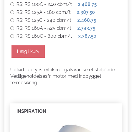
RS:
RS 100C - 240 cbm/t
2.468,75
RS:
RS 125A - 180 cbm/t
2.387,50
RS:
RS 125C - 240 cbm/t
2.468,75
RS:
RS 160A - 525 cbm/t
2.743,75
RS:
RS 160C - 800 cbm/t
3.387,50
Læg i kurv
Udført i polyesterlakeret galvvaniseret stålplade.
Vedligeholdelsesfri motor, med indbygget
termosikring.
INSPIRATION